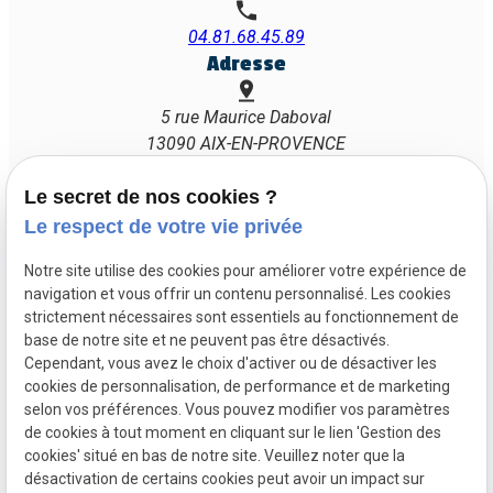
04.81.68.45.89
Adresse
5 rue Maurice Daboval
13090 AIX-EN-PROVENCE
Horaires
Le secret de nos cookies ?
Lundi - Vendredi : 08h00 - 19h30
Le respect de votre vie privée
Samedi : 08h00 - 12h30
Notre site utilise des cookies pour améliorer votre expérience de
Suivez-nous
navigation et vous offrir un contenu personnalisé. Les cookies
strictement nécessaires sont essentiels au fonctionnement de
base de notre site et ne peuvent pas être désactivés.
Cependant, vous avez le choix d'activer ou de désactiver les
cookies de personnalisation, de performance et de marketing
selon vos préférences. Vous pouvez modifier vos paramètres
Mentions
Politique de
Gestion
Plan du
de cookies à tout moment en cliquant sur le lien 'Gestion des
légales
confidentialité
des
site
cookies' situé en bas de notre site. Veuillez noter que la
cookies
désactivation de certains cookies peut avoir un impact sur