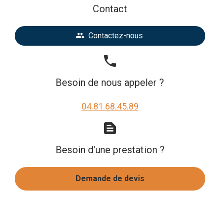
Contact
Contactez-nous
people
phone
Besoin de nous appeler ?
04.81.68.45.89
text_snippet
Besoin d'une prestation ?
Demande de devis