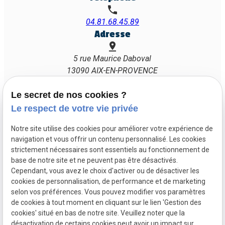
04.81.68.45.89
Adresse
5 rue Maurice Daboval
13090 AIX-EN-PROVENCE
Horaires
Le secret de nos cookies ?
Lundi - Vendredi : 08h00 - 19h30
Le respect de votre vie privée
Samedi : 08h00 - 12h30
Notre site utilise des cookies pour améliorer votre expérience de
Suivez-nous
navigation et vous offrir un contenu personnalisé. Les cookies
strictement nécessaires sont essentiels au fonctionnement de
base de notre site et ne peuvent pas être désactivés.
Cependant, vous avez le choix d'activer ou de désactiver les
cookies de personnalisation, de performance et de marketing
selon vos préférences. Vous pouvez modifier vos paramètres
Mentions
Politique de
Gestion
Plan du
de cookies à tout moment en cliquant sur le lien 'Gestion des
légales
confidentialité
des
site
cookies' situé en bas de notre site. Veuillez noter que la
cookies
désactivation de certains cookies peut avoir un impact sur